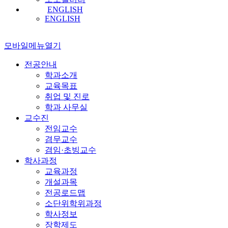
ENGLISH
ENGLISH
모바일메뉴열기
전공안내
학과소개
교육목표
취업 및 진로
학과 사무실
교수진
전임교수
겸무교수
겸임·초빙교수
학사과정
교육과정
개설과목
전공로드맵
소단위학위과정
학사정보
장학제도