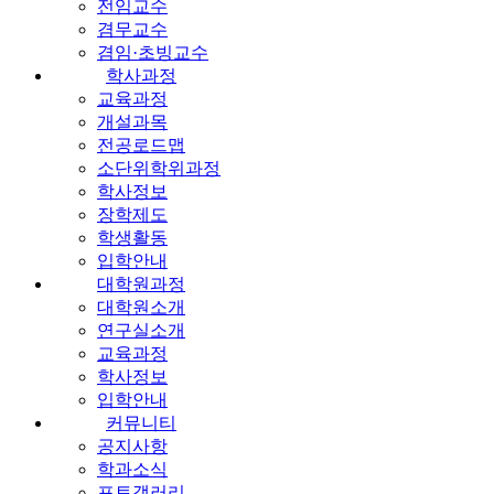
전임교수
겸무교수
겸임·초빙교수
학사과정
교육과정
개설과목
전공로드맵
소단위학위과정
학사정보
장학제도
학생활동
입학안내
대학원과정
대학원소개
연구실소개
교육과정
학사정보
입학안내
커뮤니티
공지사항
학과소식
포토갤러리