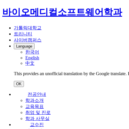
바이오메디컬소프트웨어학과
가톨릭대학교
트리니티
사이버캠퍼스
Language
한국어
English
中文
This provides an unofficial translation by the Google translate.
OK
전공안내
학과소개
교육목표
취업 및 진로
학과 사무실
교수진