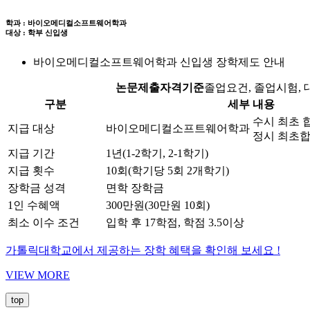
학과 : 바이오메디컬소프트웨어학과
대상 : 학부 신입생
바이오메디컬소프트웨어학과 신입생 장학제도 안내
논문제출자격기준
졸업요건, 졸업시험, 
구분
세부 내용
수시 최초 합
지급 대상
바이오메디컬소프트웨어학과
정시 최초합
지급 기간
1년(1-2학기, 2-1학기)
지급 횟수
10회(학기당 5회 2개학기)
장학금 성격
면학 장학금
1인 수혜액
300만원(30만원 10회)
최소 이수 조건
입학 후 17학점, 학점 3.5이상
가톨릭대학교에서 제공하는 장학 혜택을 확인해 보세요 !
VIEW MORE
top