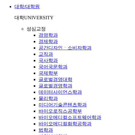
대학/대학원
대학
UNIVERSITY
성심교정
경영학과
경제학과
공간디자인ㆍ소비자학과
교직과
국사학과
국어국문학과
국제학부
글로벌경영대학
글로벌경영학과
데이터사이언스학과
물리학과
미디어기술콘텐츠학과
바이오로직스공학부
바이오메디컬소프트웨어학과
바이오메디컬화학공학과
법학과