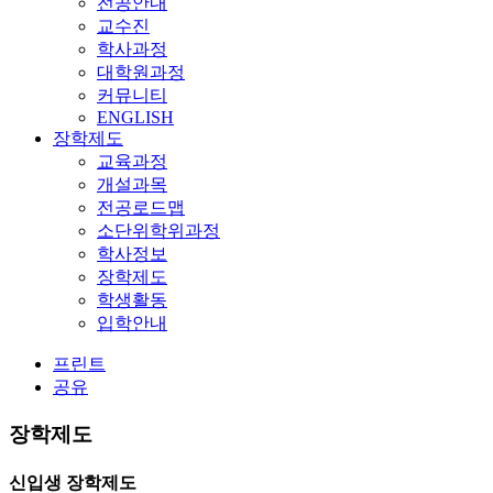
전공안내
교수진
학사과정
대학원과정
커뮤니티
ENGLISH
장학제도
교육과정
개설과목
전공로드맵
소단위학위과정
학사정보
장학제도
학생활동
입학안내
프린트
공유
장학제도
신입생 장학제도