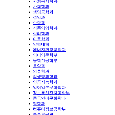
사회복지학과
사회학과
생명공학과
성악과
수학과
식품영양학과
심리학과
아동학과
약학대학
에너지환경공학과
영어영문학부
융합전공학부
음악과
의류학과
의생명과학과
인공지능학과
일어일본문화학과
정보통신전자공학부
중국언어문화학과
철학과
컴퓨터정보공학부
특수교육과