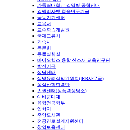
가톨릭대학교 감염병 종합안내
강엘리사벳 학술연구기금
공동기기센터
교목처
교수학습개발원
국제교류처
기숙사
동문회
동물실험실
바이오헬스 융합 신소재 교육연구단
발전기금
상담센터
생명윤리심의위원회(IRB사무국)
성심산학협력단
인권센터(성폭력상담소)
예비군대대
융합전공학부
입학처
중앙도서관
전공진로설계지원센터
창업보육센터