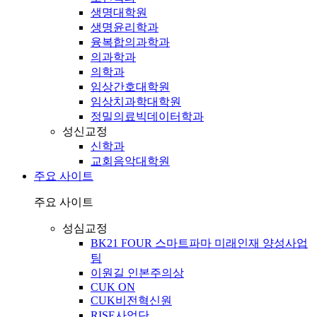
생명대학원
생명윤리학과
융복합의과학과
의과학과
의학과
임상간호대학원
임상치과학대학원
정밀의료빅데이터학과
성신교정
신학과
교회음악대학원
주요 사이트
주요 사이트
성심교정
BK21 FOUR 스마트파마 미래인재 양성사업
팀
이원길 인본주의상
CUK ON
CUK비전혁신원
RISE사업단