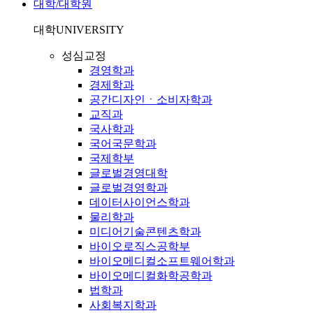
대학/대학원
대학
UNIVERSITY
성심교정
경영학과
경제학과
공간디자인ㆍ소비자학과
교직과
국사학과
국어국문학과
국제학부
글로벌경영대학
글로벌경영학과
데이터사이언스학과
물리학과
미디어기술콘텐츠학과
바이오로직스공학부
바이오메디컬소프트웨어학과
바이오메디컬화학공학과
법학과
사회복지학과