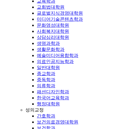
교육학과
교회법대학원
글로벌지식경영대학원
미디어기술콘텐츠학과
문화영성대학원
사회복지대학원
상담심리대학원
생명과학과
생활문화학과
예술미디어융합학과
의료인공지능학과
일반대학원
종교학과
중독학과
의류학과
패션디자인학과
한국어교육학과
행정대학원
성의교정
간호학과
보건의료경영대학원
보건학과