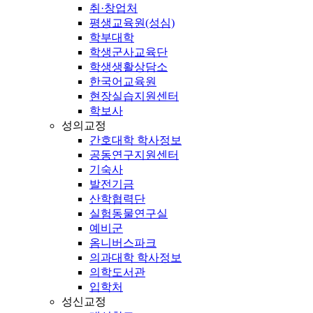
취·창업처
평생교육원(성심)
학부대학
학생군사교육단
학생생활상담소
한국어교육원
현장실습지원센터
학보사
성의교정
간호대학 학사정보
공동연구지원센터
기숙사
발전기금
산학협력단
실험동물연구실
예비군
옴니버스파크
의과대학 학사정보
의학도서관
입학처
성신교정