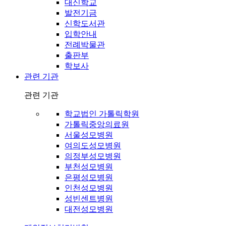
대신학교
발전기금
신학도서관
입학안내
전례박물관
출판부
학보사
관련 기관
관련 기관
학교법인 가톨릭학원
가톨릭중앙의료원
서울성모병원
여의도성모병원
의정부성모병원
부천성모병원
은평성모병원
인천성모병원
성빈센트병원
대전성모병원