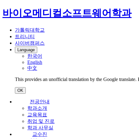
바이오메디컬소프트웨어학과
가톨릭대학교
트리니티
사이버캠퍼스
Language
한국어
English
中文
This provides an unofficial translation by the Google translate.
OK
전공안내
학과소개
교육목표
취업 및 진로
학과 사무실
교수진