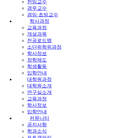
전임교수
겸무교수
겸임·초빙교수
학사과정
교육과정
개설과목
전공로드맵
소단위학위과정
학사정보
장학제도
학생활동
입학안내
대학원과정
대학원소개
연구실소개
교육과정
학사정보
입학안내
커뮤니티
공지사항
학과소식
포토갤러리