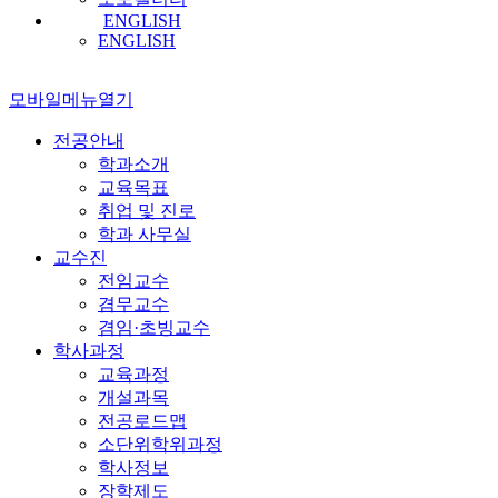
ENGLISH
ENGLISH
모바일메뉴열기
전공안내
학과소개
교육목표
취업 및 진로
학과 사무실
교수진
전임교수
겸무교수
겸임·초빙교수
학사과정
교육과정
개설과목
전공로드맵
소단위학위과정
학사정보
장학제도