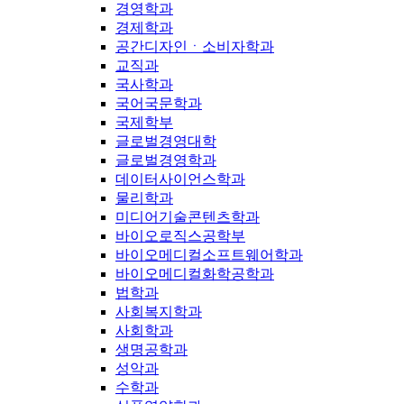
경영학과
경제학과
공간디자인ㆍ소비자학과
교직과
국사학과
국어국문학과
국제학부
글로벌경영대학
글로벌경영학과
데이터사이언스학과
물리학과
미디어기술콘텐츠학과
바이오로직스공학부
바이오메디컬소프트웨어학과
바이오메디컬화학공학과
법학과
사회복지학과
사회학과
생명공학과
성악과
수학과