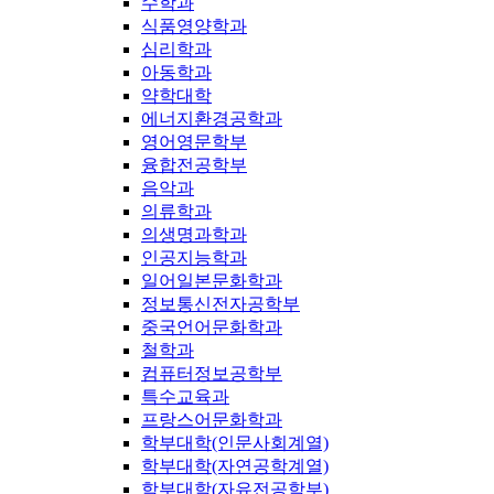
수학과
식품영양학과
심리학과
아동학과
약학대학
에너지환경공학과
영어영문학부
융합전공학부
음악과
의류학과
의생명과학과
인공지능학과
일어일본문화학과
정보통신전자공학부
중국언어문화학과
철학과
컴퓨터정보공학부
특수교육과
프랑스어문화학과
학부대학(인문사회계열)
학부대학(자연공학계열)
학부대학(자유전공학부)