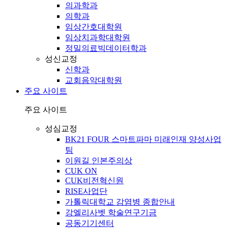
의과학과
의학과
임상간호대학원
임상치과학대학원
정밀의료빅데이터학과
성신교정
신학과
교회음악대학원
주요 사이트
주요 사이트
성심교정
BK21 FOUR 스마트파마 미래인재 양성사업
팀
이원길 인본주의상
CUK ON
CUK비전혁신원
RISE사업단
가톨릭대학교 감염병 종합안내
강엘리사벳 학술연구기금
공동기기센터