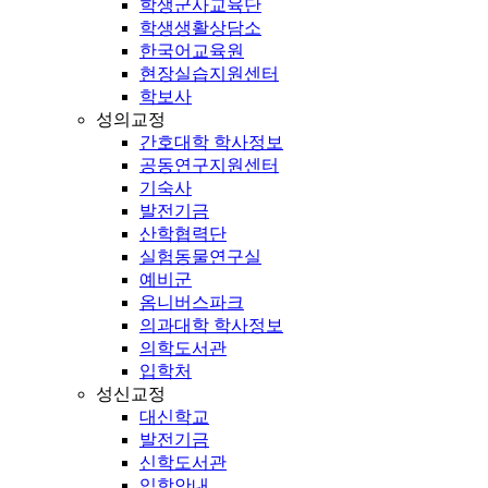
학생군사교육단
학생생활상담소
한국어교육원
현장실습지원센터
학보사
성의교정
간호대학 학사정보
공동연구지원센터
기숙사
발전기금
산학협력단
실험동물연구실
예비군
옴니버스파크
의과대학 학사정보
의학도서관
입학처
성신교정
대신학교
발전기금
신학도서관
입학안내