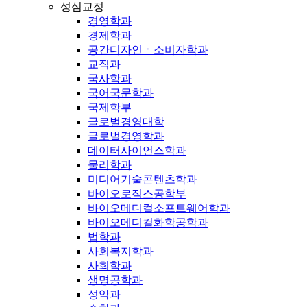
성심교정
경영학과
경제학과
공간디자인ㆍ소비자학과
교직과
국사학과
국어국문학과
국제학부
글로벌경영대학
글로벌경영학과
데이터사이언스학과
물리학과
미디어기술콘텐츠학과
바이오로직스공학부
바이오메디컬소프트웨어학과
바이오메디컬화학공학과
법학과
사회복지학과
사회학과
생명공학과
성악과