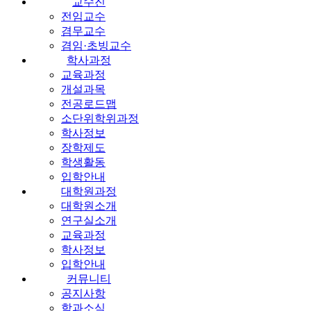
교수진
전임교수
겸무교수
겸임·초빙교수
학사과정
교육과정
개설과목
전공로드맵
소단위학위과정
학사정보
장학제도
학생활동
입학안내
대학원과정
대학원소개
연구실소개
교육과정
학사정보
입학안내
커뮤니티
공지사항
학과소식