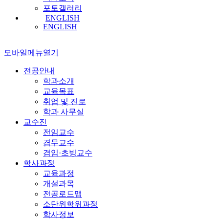
포토갤러리
ENGLISH
ENGLISH
모바일메뉴열기
전공안내
학과소개
교육목표
취업 및 진로
학과 사무실
교수진
전임교수
겸무교수
겸임·초빙교수
학사과정
교육과정
개설과목
전공로드맵
소단위학위과정
학사정보