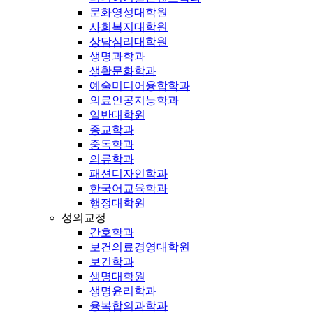
문화영성대학원
사회복지대학원
상담심리대학원
생명과학과
생활문화학과
예술미디어융합학과
의료인공지능학과
일반대학원
종교학과
중독학과
의류학과
패션디자인학과
한국어교육학과
행정대학원
성의교정
간호학과
보건의료경영대학원
보건학과
생명대학원
생명윤리학과
융복합의과학과