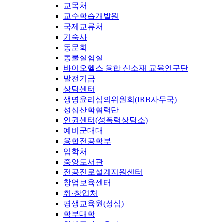
교목처
교수학습개발원
국제교류처
기숙사
동문회
동물실험실
바이오헬스 융합 신소재 교육연구단
발전기금
상담센터
생명윤리심의위원회(IRB사무국)
성심산학협력단
인권센터(성폭력상담소)
예비군대대
융합전공학부
입학처
중앙도서관
전공진로설계지원센터
창업보육센터
취·창업처
평생교육원(성심)
학부대학